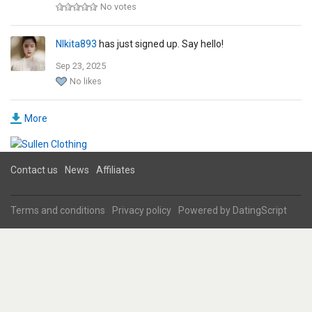
No votes
NIkita893
has just signed up. Say hello!
Sep 23, 2025
No likes
More
Contact us
News
Affiliates
Terms and conditions
Privacy policy
Powered by
DatingScript