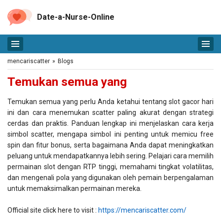
Date-a-Nurse-Online
mencariscatter
»
Blogs
Temukan semua yang
Temukan semua yang perlu Anda ketahui tentang slot gacor hari
ini dan cara menemukan scatter paling akurat dengan strategi
cerdas dan praktis. Panduan lengkap ini menjelaskan cara kerja
simbol scatter, mengapa simbol ini penting untuk memicu free
spin dan fitur bonus, serta bagaimana Anda dapat meningkatkan
peluang untuk mendapatkannya lebih sering. Pelajari cara memilih
permainan slot dengan RTP tinggi, memahami tingkat volatilitas,
dan mengenali pola yang digunakan oleh pemain berpengalaman
untuk memaksimalkan permainan mereka.
Official site click here to visit :
https://mencariscatter.com/